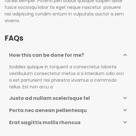
facilisi semper. Potenti pen atibus quisque suspen disse
fusce sociosqu lobor tis eget neque nascetur posuere
nisi adipiscing condim entum in vulputate auctor a sem
viverra.
FAQs
How this can be done for me?
Sodales quisque in torquent a consectetur lobortis
vestibulum consectetur metus a a interdum odio orci
a est parturient nisi pharetra vivamus a commodo
tellus. Est non arcu a.
Justo ad nullam scelerisque fel
Porta nec aenean pellentesqu
Erat sagittis mollis rhoncus