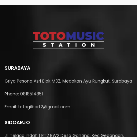
SURABAYA
Griya Pesona Asri Blok M32, Medokan Ayu Rungkut, Surabaya
Phone: 0818514851
Email: totogilbert2@gmail.com
SIDOARJO
Jl. Telaga Indah 1 RT2 RW2 Desa Ganting, Kec.Gedangan,